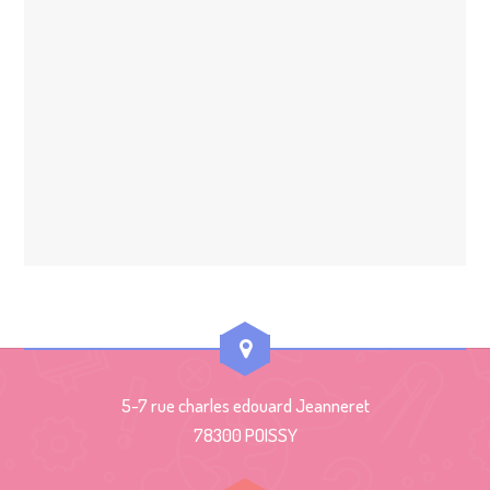
5-7 rue charles edouard Jeanneret
78300 POISSY